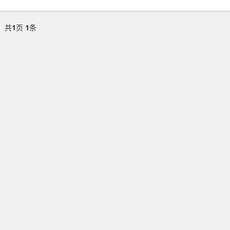
共
1
页
1
条