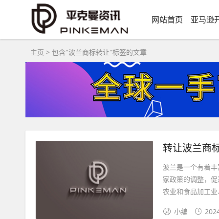
网站首页
亚马逊
主页
> 包含"波兰商标转让"标签的文章
转让波兰商
波兰是一个有着丰
家政策的调整，促
农业和食品加工业、
小编
202