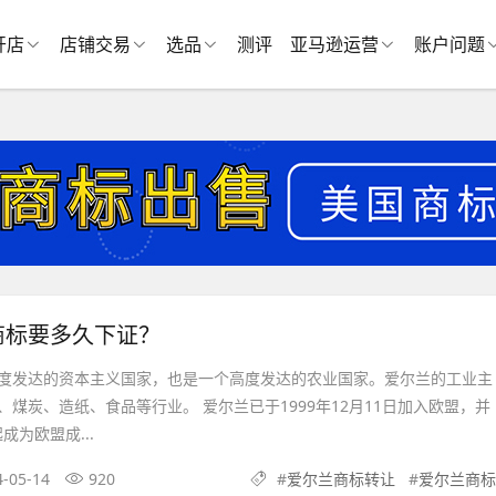
开店
店铺交易
选品
测评
亚马逊运营
账户问题
商标要多久下证？
度发达的资本主义国家，也是一个高度发达的农业国家。爱尔兰的工业主
煤炭、造纸、食品等行业。 爱尔兰已于1999年12月11日加入欧盟，并
起成为欧盟成...
4-05-14
920
#
爱尔兰商标转让
#
爱尔兰商标