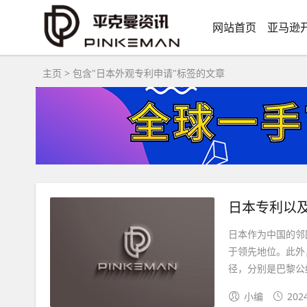
网站首页
亚马逊
主页
> 包含"日本外观专利申请"标签的文章
日本专利以
日本作为中国的邻
于领先地位。此外
径，分别是巴黎公约
小编
202