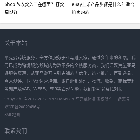
Shopify收款入口在哪里？打款
eBay上架产品步骤是什么？适合
周期详
拍卖的站
关于本站
平克曼跨境服务，全方位服务于亚马逊卖家，通过多年来的积累，我
们已成为跨境服务领域内为数不多的全栈服务商，我们汇聚海量亚马
逊服务资源，从亚马逊开店到店铺站内优化、站外推广，再到选品、
真人测评、亚马逊运营培训、账户解封处理、物流、收款、商标专利
等知产及VAT、WEEE、EPR等合规问题，我们都可以帮忙对接...
Copyright © 2012-2022 PINKEMAN.CN 平克曼跨境 版权所有
备案号：
粤ICP备20029486号
XML地图
联系我们