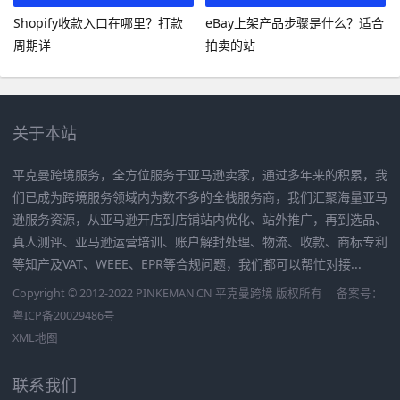
Shopify收款入口在哪里？打款
eBay上架产品步骤是什么？适合
周期详
拍卖的站
关于本站
平克曼跨境服务，全方位服务于亚马逊卖家，通过多年来的积累，我
们已成为跨境服务领域内为数不多的全栈服务商，我们汇聚海量亚马
逊服务资源，从亚马逊开店到店铺站内优化、站外推广，再到选品、
真人测评、亚马逊运营培训、账户解封处理、物流、收款、商标专利
等知产及VAT、WEEE、EPR等合规问题，我们都可以帮忙对接...
Copyright © 2012-2022 PINKEMAN.CN 平克曼跨境 版权所有
备案号：
粤ICP备20029486号
XML地图
联系我们