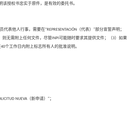
明该授权书忠实于原件，是有效的委托书。
员代表他人行事，需要在“
（代表）”部分宣誓声明；
REPRESENTACIÓN
，则无需附上任何文件，尽管
可能随时要求其提供文件；（
）如果
INPI
3
在
个工作日内附上标志所有人的批准说明。
40
（新申请）”；
OLICITUD NUEVA