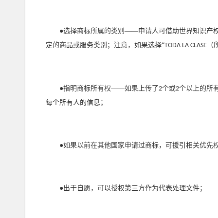
●选择商标所属的类别——申请人可借助世界知识产
定的商品或服务类别；注意，如果选择“
（
TODA LA CLASE
●指明商标所有权——如果上传了
个或
个以上的所
2
2
每个所有人的信息；
●如果以前在其他国家申请过商标，可援引相关优先
●出于自愿，可以授权第三方作为代表处理文件；