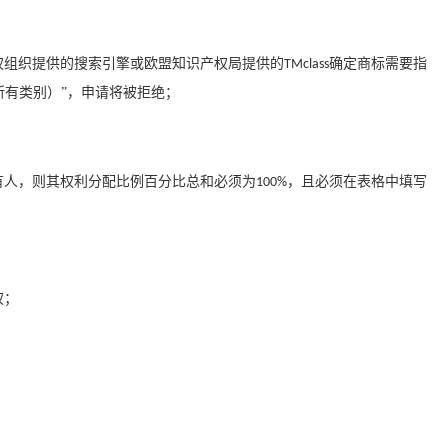
权组织提供的搜索引擎或欧盟知识产权局提供的
确定商标需要指
TMclass
所有类别）”，申请将被拒绝；
有人，则其权利分配比例百分比总和必须为
，且必须在表格中填写
100%
权；