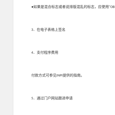
●如果是混合标志或者说排版混乱的标志，应使用“
OB
．在电子表格上签名
3
．支付程序费用
4
付款方式可参见
提供的指南。
INPI
．通过门户网站跟进申请
5